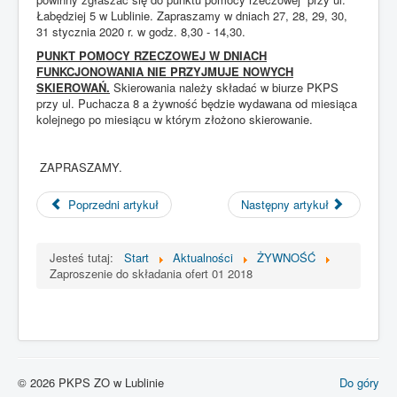
zachowań użytkowników, analiza tych statystyk jest anonimowa i
Łabędziej 5 w Lublinie. Zapraszamy w dniach 27, 28, 29, 30,
umożliwia dostosowanie zawartości i wyglądu serwisu do panujących
31 stycznia 2020 r. w godz. 8,30 - 14,30.
trendów, statystyki stosuje się też do oceny popularności strony;
PUNKT POMOCY RZECZOWEJ W DNIACH
FUNKCJONOWANIA NIE PRZYJMUJE NOWYCH
SKIEROWAŃ.
Skierowania należy składać w biurze PKPS
5. Serwis stosuje dwa zasadnicze rodzaje plików (cookies) - sesyjne i stałe.
przy ul. Puchacza 8 a żywność będzie wydawana od miesiąca
Pliki sesyjne są tymczasowe, przechowuje się je do momentu opuszczenia
kolejnego po miesiącu w którym złożono skierowanie.
strony serwisu (poprzez wejście na inną stronę, wylogowanie lub wyłączenie
przeglądarki). Pliki stałe przechowywane są w urządzeniu końcowym
użytkownika do czasu ich usunięcia przez użytkownika lub przez czas
ZAPRASZAMY.
wynikający z ich ustawień.
6. Użytkownik może w każdej chwili dokonać zmiany ustawień swojej
Poprzedni artykuł
Następny artykuł
przeglądarki, aby zablokować obsługę plików (cookies) lub każdorazowo
uzyskiwać informacje o ich umieszczeniu w swoim urządzeniu. Inne dostępne
opcje można sprawdzić w ustawieniach swojej przeglądarki internetowej.
Jesteś tutaj:
Start
Aktualności
ŻYWNOŚĆ
Należy pamiętać, że większość przeglądarek domyślnie jest ustawione na
Zaproszenie do składania ofert 01 2018
akceptację zapisu plików (cookies)w urządzeniu końcowym.
7. Operator Serwisu informuje, że zmiany ustawień w przeglądarce
internetowej użytkownika mogą ograniczyć dostęp do niektórych funkcji strony
internetowej serwisu.
8. Pliki (cookies) z których korzysta serwis (zamieszczane w urządzeniu
końcowym użytkownika) mogą być udostępnione jego partnerom oraz
© 2026 PKPS ZO w Lublinie
Do góry
współpracującym z nim reklamodawcą.