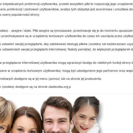
indywidualnych preferencji użytkownika, przede wszystkim pliki te rozpoznają jego urządzenie,
iu preferencji i zachowań użytkowników, analiza tych statystyk jest anonimowa i umożliwia d
do oceny popularności strony;
okies) - sesyjne i stałe. Pliki sesyjne są tymczasowe, przechowuje się je do momentu opuszczen
ałe przechowywane są w urządzeniu końcowym użytkownika do czasu ich usunięcia przez użytkown
 ustawień swojej przeglądarki, aby zablokować obsługę plików (cookies) lub każdorazowo uzy
ustawieniach swojej przeglądarki internetowej. Należy pamiętać, że większość przeglądarek do
w przeglądarce internetowej użytkownika mogą ograniczyć dostęp do niektórych funkcji strony i
ieszczane w urządzeniu końcowym użytkownika) mogą być udostępnione jego partnerom oraz ws
rnetowych dostępne są w jej menu (pomoc) lub na stronie jej producenta.
 (cookies) dostępne są na stronie ciasteczka.org.p