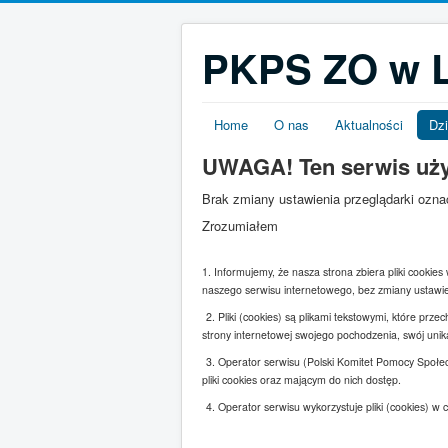
PKPS ZO w L
Home
O nas
Aktualności
Dzi
UWAGA! Ten serwis uż
Brak zmiany ustawienia przeglądarki ozn
Zrozumiałem
1. Informujemy, że nasza strona zbiera pliki cookie
naszego serwisu internetowego, bez zmiany ustawie
2. Pliki (cookies) są plikami tekstowymi, które p
strony internetowej swojego pochodzenia, swój un
3. Operator serwisu (Polski Komitet Pomocy Społe
pliki cookies oraz mającym do nich dostęp.
4. Operator serwisu wykorzystuje pliki (cookies) w c