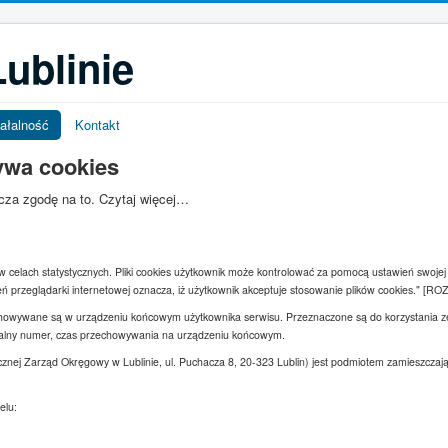
ublinie
ałalność
Kontakt
ywa cookies
acza zgodę na to.
Czytaj więcej…
s w celach statystycznych. Pliki cookies użytkownik może kontrolować za pomocą ustawień swojej 
ń przeglądarki internetowej oznacza, iż użytkownik akceptuje stosowanie plików cookies." [
rzechowywane są w urządzeniu końcowym użytkownika serwisu. Przeznaczone są do korzystania 
ikalny numer, czas przechowywania na urządzeniu końcowym.
cznej Zarząd Okręgowy w Lublinie, ul. Puchacza 8, 20-323 Lublin) jest podmiotem zamieszcz
elu: