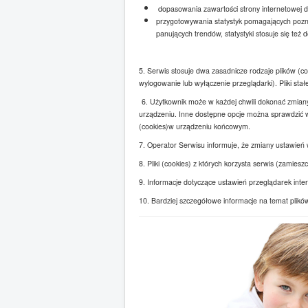
dopasowania zawartości strony internetowej do 
przygotowywania statystyk pomagających poznan
panujących trendów, statystyki stosuje się też 
5. Serwis stosuje dwa zasadnicze rodzaje plików (co
wylogowanie lub wyłączenie przeglądarki). Pliki st
6. Użytkownik może w każdej chwili dokonać zmiany
urządzeniu. Inne dostępne opcje można sprawdzić w 
(cookies)w urządzeniu końcowym.
7. Operator Serwisu informuje, że zmiany ustawień 
8. Pliki (cookies) z których korzysta serwis (zam
9. Informacje dotyczące ustawień przeglądarek inte
10. Bardziej szczegółowe informacje na temat plików