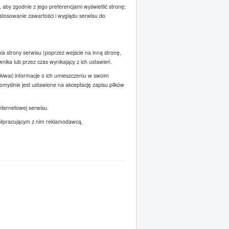
 aby zgodnie z jego preferencjami wyświetlić stronę;
ostosowanie zawartości i wyglądu serwisu do
ia strony serwisu (poprzez wejście na inną stronę,
ika lub przez czas wynikający z ich ustawień.
skiwać informacje o ich umieszczeniu w swoim
myślnie jest ustawione na akceptację zapisu plików
nternetowej serwisu.
półpracującym z nim reklamodawcą.