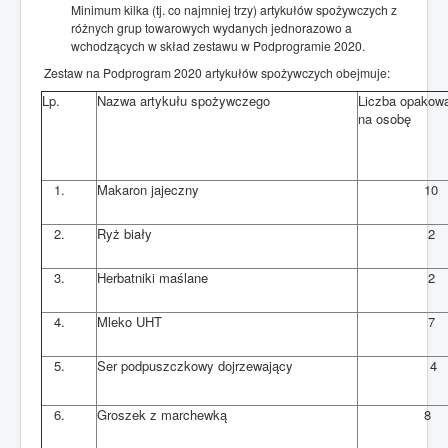
Minimum kilka (tj. co najmniej trzy) artykułów spożywczych z
różnych grup towarowych wydanych jednorazowo a
wchodzących w skład zestawu w Podprogramie 2020.
Zestaw na Podprogram 2020 artykułów spożywczych obejmuje:
Lp.
Nazwa artykułu spożywczego
Liczba opakow
na osobę
1.
Makaron jajeczny
10
2.
Ryż biały
2
3.
Herbatniki maślane
2
4.
Mleko UHT
7
5.
Ser podpuszczkowy dojrzewający
4
6.
Groszek z marchewką
8