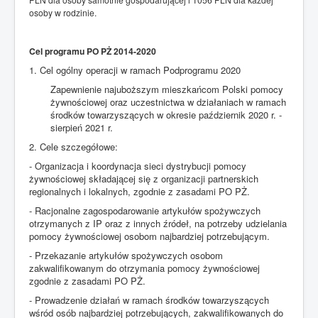
zachowań użytkowników, analiza tych statystyk jest anonimowa i
osoby w rodzinie.
umożliwia dostosowanie zawartości i wyglądu serwisu do panujących
trendów, statystyki stosuje się też do oceny popularności strony;
Cel programu PO PŻ 2014-2020
1. Cel ogólny operacji w ramach Podprogramu 2020
5. Serwis stosuje dwa zasadnicze rodzaje plików (cookies) - sesyjne i stałe.
Pliki sesyjne są tymczasowe, przechowuje się je do momentu opuszczenia
Zapewnienie najuboższym mieszkańcom Polski pomocy
strony serwisu (poprzez wejście na inną stronę, wylogowanie lub wyłączenie
żywnościowej oraz uczestnictwa w działaniach w ramach
przeglądarki). Pliki stałe przechowywane są w urządzeniu końcowym
środków towarzyszących w okresie październik 2020 r. -
użytkownika do czasu ich usunięcia przez użytkownika lub przez czas
sierpień 2021 r.
wynikający z ich ustawień.
2. Cele szczegółowe:
6. Użytkownik może w każdej chwili dokonać zmiany ustawień swojej
- Organizacja i koordynacja sieci dystrybucji pomocy
przeglądarki, aby zablokować obsługę plików (cookies) lub każdorazowo
żywnościowej składającej się z organizacji partnerskich
uzyskiwać informacje o ich umieszczeniu w swoim urządzeniu. Inne dostępne
regionalnych i lokalnych, zgodnie z zasadami PO PŻ.
opcje można sprawdzić w ustawieniach swojej przeglądarki internetowej.
Należy pamiętać, że większość przeglądarek domyślnie jest ustawione na
- Racjonalne zagospodarowanie artykułów spożywczych
akceptację zapisu plików (cookies)w urządzeniu końcowym.
otrzymanych z IP oraz z innych źródeł, na potrzeby udzielania
pomocy żywnościowej osobom najbardziej potrzebującym.
7. Operator Serwisu informuje, że zmiany ustawień w przeglądarce
internetowej użytkownika mogą ograniczyć dostęp do niektórych funkcji strony
- Przekazanie artykułów spożywczych osobom
internetowej serwisu.
zakwalifikowanym do otrzymania pomocy żywnościowej
zgodnie z zasadami PO PŻ.
8. Pliki (cookies) z których korzysta serwis (zamieszczane w urządzeniu
końcowym użytkownika) mogą być udostępnione jego partnerom oraz
- Prowadzenie działań w ramach środków towarzyszących
współpracującym z nim reklamodawcą.
wśród osób najbardziej potrzebujących, zakwalifikowanych do