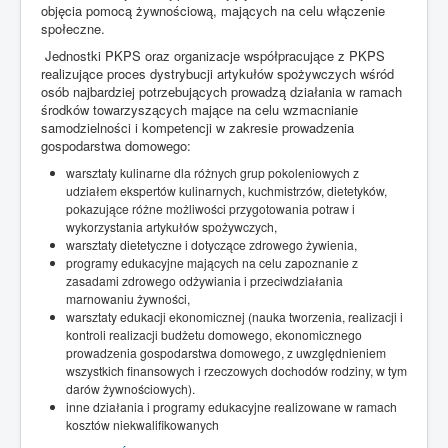
objęcia pomocą żywnościową, mających na celu włączenie
9. Informacje dotyczące ustawień przeglądarek internetowych dostępne są w
społeczne.
jej menu (pomoc) lub na stronie jej producenta.
Jednostki PKPS oraz organizacje współpracujące z PKPS
10. Bardziej szczegółowe informacje na temat plików (cookies) dostępne są
realizujące proces dystrybucji artykułów spożywczych wśród
na stronie ciasteczka.org.p
osób najbardziej potrzebujących prowadzą działania w ramach
środków towarzyszących mające na celu wzmacnianie
samodzielności i kompetencji w zakresie prowadzenia
gospodarstwa domowego:
warsztaty kulinarne dla różnych grup pokoleniowych z
udziałem ekspertów kulinarnych, kuchmistrzów, dietetyków,
pokazujące różne możliwości przygotowania potraw i
wykorzystania artykułów spożywczych,
warsztaty dietetyczne i dotyczące zdrowego żywienia,
programy edukacyjne mających na celu zapoznanie z
zasadami zdrowego odżywiania i przeciwdziałania
marnowaniu żywności,
warsztaty edukacji ekonomicznej (nauka tworzenia, realizacji i
kontroli realizacji budżetu domowego, ekonomicznego
prowadzenia gospodarstwa domowego, z uwzględnieniem
wszystkich finansowych i rzeczowych dochodów rodziny, w tym
darów żywnościowych).
inne działania i programy edukacyjne realizowane w ramach
kosztów niekwalifikowanych