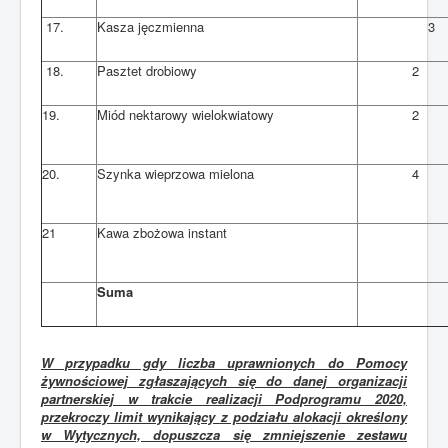
17.
Kasza jęczmienna
3
18.
Pasztet drobiowy
2
19.
Miód nektarowy wielokwiatowy
2
20.
Szynka wieprzowa mielona
4
21
Kawa zbożowa instant
Suma
W przypadku gdy liczba uprawnionych do Pomocy
żywnościowej zgłaszających się do danej organizacji
partnerskiej w trakcie realizacji Podprogramu 2020,
przekroczy limit wynikający z podziału alokacji określony
w Wytycznych, dopuszcza się zmniejszenie zestawu