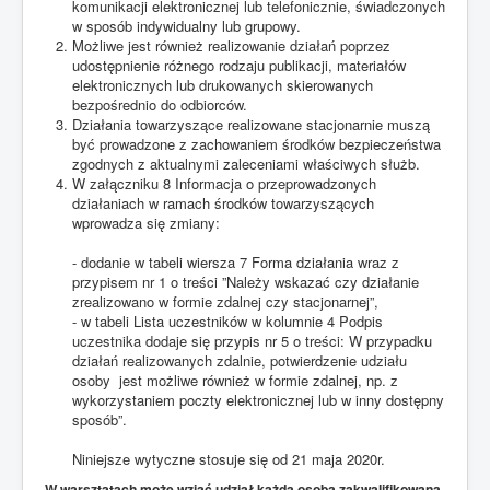
komunikacji elektronicznej lub telefonicznie, świadczonych
w sposób indywidualny lub grupowy.
Możliwe jest również realizowanie działań poprzez
udostępnienie różnego rodzaju publikacji, materiałów
elektronicznych lub drukowanych skierowanych
bezpośrednio do odbiorców.
Działania towarzyszące realizowane stacjonarnie muszą
być prowadzone z zachowaniem środków bezpieczeństwa
zgodnych z aktualnymi zaleceniami właściwych służb.
W załączniku 8 Informacja o przeprowadzonych
działaniach w ramach środków towarzyszących
wprowadza się zmiany:
- dodanie w tabeli wiersza 7 Forma działania wraz z
przypisem nr 1 o treści ”Należy wskazać czy działanie
zrealizowano w formie zdalnej czy stacjonarnej”,
- w tabeli Lista uczestników w kolumnie 4 Podpis
uczestnika dodaje się przypis nr 5 o treści: W przypadku
działań realizowanych zdalnie, potwierdzenie udziału
osoby jest możliwe również w formie zdalnej, np. z
wykorzystaniem poczty elektronicznej lub w inny dostępny
sposób”.
Niniejsze wytyczne stosuje się od 21 maja 2020r.
W
warsztatach może wziąć udział każda osoba zakwalifikowana