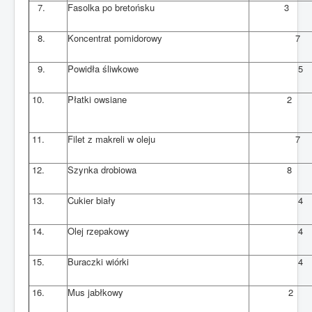
7.
Fasolka po bretońsku
3
8.
Koncentrat pomidorowy
7
9.
Powidła śliwkowe
5
10.
Płatki owsiane
2
11.
Filet z makreli w oleju
7
12.
Szynka drobiowa
8
13.
Cukier biały
4
14.
Olej rzepakowy
4
15.
Buraczki wiórki
4
16.
Mus jabłkowy
2