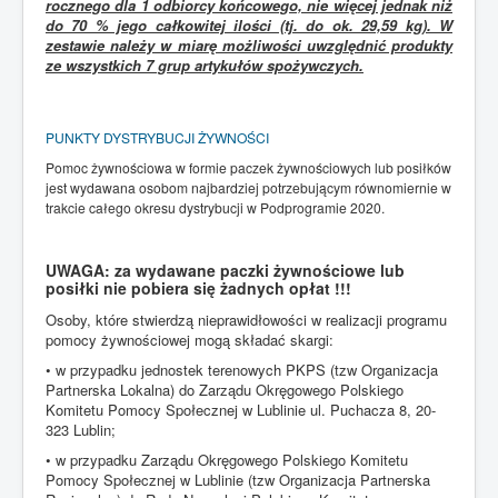
rocznego dla 1 odbiorcy końcowego, nie więcej jednak niż
do 70 % jego całkowitej ilości (tj. do ok. 29,59 kg). W
zestawie należy w miarę możliwości uwzględnić produkty
ze wszystkich 7 grup artykułów spożywczych.
PUNKTY DYSTRYBUCJI ŻYWNOŚCI
Pomoc żywnościowa w formie paczek żywnościowych lub posiłków
jest wydawana osobom najbardziej potrzebującym równomiernie w
trakcie całego okresu dystrybucji w Podprogramie 2020.
UWAGA: za wydawane paczki żywnościowe lub
posiłki nie pobiera się żadnych opłat !!!
Osoby, które stwierdzą nieprawidłowości w realizacji programu
pomocy żywnościowej mogą składać skargi:
• w przypadku jednostek terenowych PKPS (tzw Organizacja
Partnerska Lokalna) do Zarządu Okręgowego Polskiego
Komitetu Pomocy Społecznej w Lublinie ul. Puchacza 8, 20-
323 Lublin;
• w przypadku Zarządu Okręgowego Polskiego Komitetu
Pomocy Społecznej w Lublinie (tzw Organizacja Partnerska