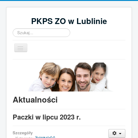
PKPS ZO w Lublinie
Szukaj...
Przełącz
nawigację
Home
O nas
Aktualności
Działalność
Aktualności
Kontakt
Paczki w lipcu 2023 r.
UWAGA! Ten serwis używa cookies
Brak zmiany ustawienia przeglądarki oznacza zgodę na to.
Szczegóły
Czytaj więcej…