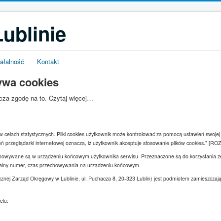
ublinie
ałalność
Kontakt
ywa cookies
acza zgodę na to.
Czytaj więcej…
s w celach statystycznych. Pliki cookies użytkownik może kontrolować za pomocą ustawień swojej 
ń przeglądarki internetowej oznacza, iż użytkownik akceptuje stosowanie plików cookies." [
rzechowywane są w urządzeniu końcowym użytkownika serwisu. Przeznaczone są do korzystania 
ikalny numer, czas przechowywania na urządzeniu końcowym.
cznej Zarząd Okręgowy w Lublinie, ul. Puchacza 8, 20-323 Lublin) jest podmiotem zamieszcz
elu: