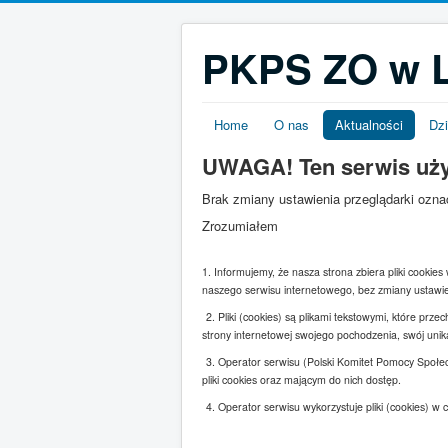
PKPS ZO w L
Home
O nas
Aktualności
Dzi
UWAGA! Ten serwis uż
Brak zmiany ustawienia przeglądarki ozn
Zrozumiałem
1. Informujemy, że nasza strona zbiera pliki cookie
naszego serwisu internetowego, bez zmiany ustawie
2. Pliki (cookies) są plikami tekstowymi, które p
strony internetowej swojego pochodzenia, swój un
3. Operator serwisu (Polski Komitet Pomocy Społe
pliki cookies oraz mającym do nich dostęp.
4. Operator serwisu wykorzystuje pliki (cookies) w c