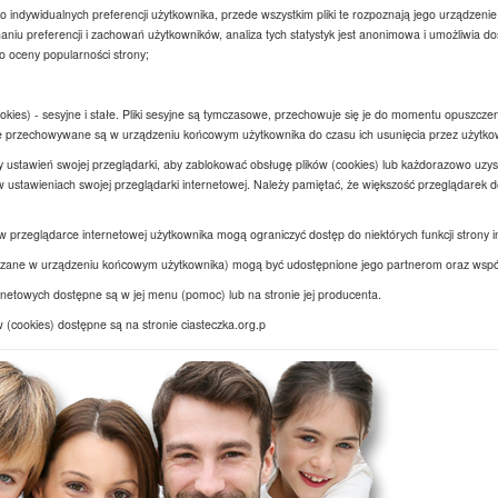
indywidualnych preferencji użytkownika, przede wszystkim pliki te rozpoznają jego urządzenie,
iu preferencji i zachowań użytkowników, analiza tych statystyk jest anonimowa i umożliwia d
do oceny popularności strony;
okies) - sesyjne i stałe. Pliki sesyjne są tymczasowe, przechowuje się je do momentu opuszczen
ałe przechowywane są w urządzeniu końcowym użytkownika do czasu ich usunięcia przez użytkown
 ustawień swojej przeglądarki, aby zablokować obsługę plików (cookies) lub każdorazowo uzy
ustawieniach swojej przeglądarki internetowej. Należy pamiętać, że większość przeglądarek do
w przeglądarce internetowej użytkownika mogą ograniczyć dostęp do niektórych funkcji strony i
ieszczane w urządzeniu końcowym użytkownika) mogą być udostępnione jego partnerom oraz ws
rnetowych dostępne są w jej menu (pomoc) lub na stronie jej producenta.
 (cookies) dostępne są na stronie ciasteczka.org.p