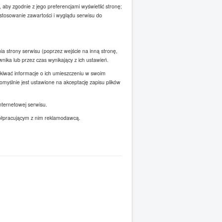
 aby zgodnie z jego preferencjami wyświetlić stronę;
ostosowanie zawartości i wyglądu serwisu do
ia strony serwisu (poprzez wejście na inną stronę,
ika lub przez czas wynikający z ich ustawień.
skiwać informacje o ich umieszczeniu w swoim
myślnie jest ustawione na akceptację zapisu plików
nternetowej serwisu.
półpracującym z nim reklamodawcą.