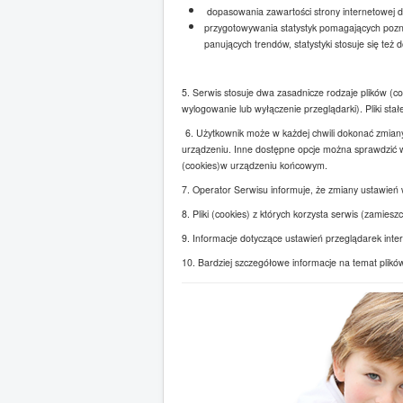
dopasowania zawartości strony internetowej do 
przygotowywania statystyk pomagających poznan
panujących trendów, statystyki stosuje się też 
5. Serwis stosuje dwa zasadnicze rodzaje plików (co
wylogowanie lub wyłączenie przeglądarki). Pliki st
6. Użytkownik może w każdej chwili dokonać zmiany
urządzeniu. Inne dostępne opcje można sprawdzić w 
(cookies)w urządzeniu końcowym.
7. Operator Serwisu informuje, że zmiany ustawień 
8. Pliki (cookies) z których korzysta serwis (zam
9. Informacje dotyczące ustawień przeglądarek inte
10. Bardziej szczegółowe informacje na temat plików