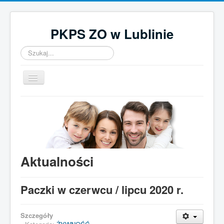
PKPS ZO w Lublinie
Szukaj...
Przełącz
nawigację
Home
O nas
Aktualności
Działalność
Aktualności
Kontakt
Paczki w czerwcu / lipcu 2020 r.
UWAGA! Ten serwis używa cookies
Brak zmiany ustawienia przeglądarki oznacza zgodę na to.
Szczegóły
Czytaj więcej…